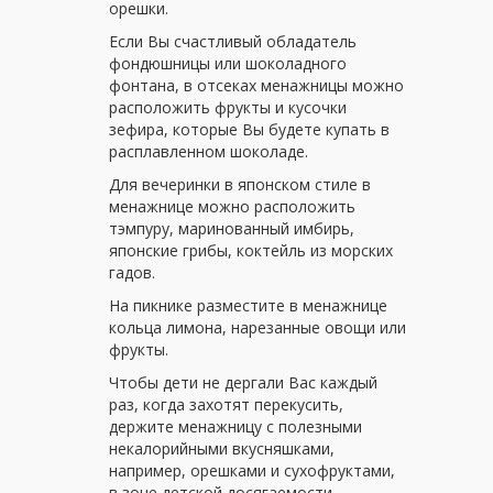
орешки.
Если Вы счастливый обладатель
фондюшницы или шоколадного
фонтана, в отсеках менажницы можно
расположить фрукты и кусочки
зефира, которые Вы будете купать в
расплавленном шоколаде.
Для вечеринки в японском стиле в
менажнице можно расположить
тэмпуру, маринованный имбирь,
японские грибы, коктейль из морских
гадов.
На пикнике разместите в менажнице
кольца лимона, нарезанные овощи или
фрукты.
Чтобы дети не дергали Вас каждый
раз, когда захотят перекусить,
держите менажницу с полезными
некалорийными вкусняшками,
например, орешками и сухофруктами,
в зоне детской досягаемости.