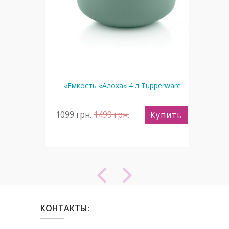
 шт
«Емкость «Алоха» 4 л Tupperware
1099
грн.
1499
грн.
12
пить
Купить
КОНТАКТЫ: