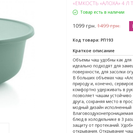
«ЕМКОСТЬ «АЛОХА» 4 Л
Товар есть в наличии
1099
грн.
1499
грн.
Код товара:
РП193
Краткое описание
Объемы чаш удобны как для х
идеально подходят для заме
поверхности, для засолки ог
В больших объемах чаш «Ало
природу и, конечно, сервир
комфортно удерживать в рук
позволяет чашам устойчиво 
друга, сохраняя место в про
модный дизайн исполненный 
Влаговоздухонепроницаемая 
блюд в холодильнике в 3 раз
защиту от протеканий. Удоб
открывания. Открывание чаш