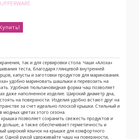
 TUPPERWARE
Купить!
ранения, так и для сервировки стола. Чаши «Алоха»
шивания теста, благодаря глянцевой внутренней
урцов, капусты и заготовки продуктов для маринования.
ха» удобно мариновать шашлыки и перевозить на
овать. Удобная тюльпановидная форма чаш позволяет
ах даже наполненное изделие. Широкий диаметр дна,
стоять на поверхности. Изделия удобно встают друг на
странстве за счет идеально плоской крышки. Стильный и
в модных цветах этого сезона.
крышка позволяет сохранить свежесть продуктов и
а дольше, а также обеспечивает герметичность и
ный широкий язычок на крышке для комфортного
и: Одной рукой удерживайте чашу на поверхности,