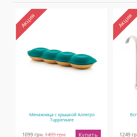
Акция
Акция
Менажница с крышкой Аллегро
Вс
Tupperware
1099
грн.
1499
грн.
1249
гр
ь
Купить