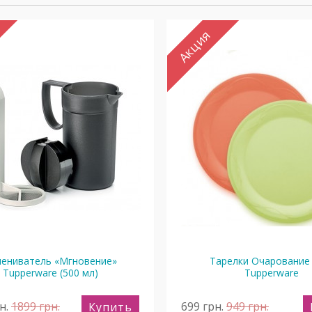
Акция
пениватель «Мгновение»
Тарелки Очарование
Tupperware (500 мл)
Tupperware
н.
1899
грн.
699
грн.
949
грн.
Купить