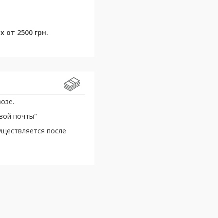
 от 2500 грн.
озе.
овой почты"
уществляется после