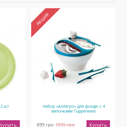
Акция
 2 шт
Набор «Аллегро» для фондю с 4
вилочками Tupperware
699
грн.
1099
грн.
Купить
Купить