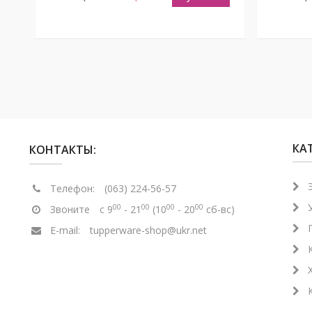
КА
КОНТАКТЫ:
Телефон:
(063) 224-56-57
00
00
00
00
Звоните
с 9
- 21
(10
- 20
сб-вс)
E-mail:
tupperware-shop@ukr.net