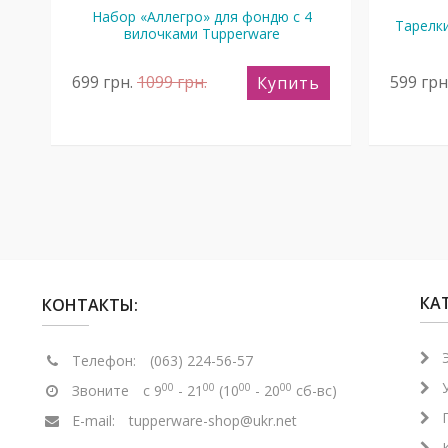
Набор «Аллегро» для фондю с 4
Тарелк
вилочками Tupperware
699
грн.
1099
грн.
599
грн
ь
Купить
КА
КОНТАКТЫ:
Телефон:
(063) 224-56-57
00
00
00
00
Звоните
с 9
- 21
(10
- 20
сб-вс)
E-mail:
tupperware-shop@ukr.net