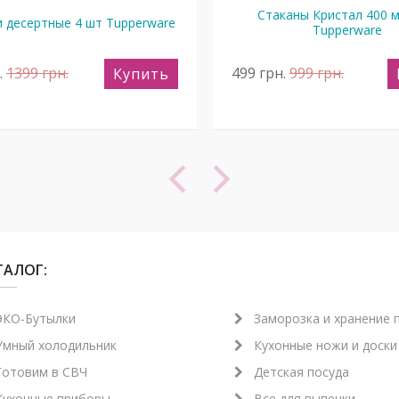
Стаканы Кристал 400 м
и десертные 4 шт Tupperware
Tupperware
.
1399
грн.
499
грн.
999
грн.
Купить
ТАЛОГ:
ЭКО-Бутылки
Заморозка и хранение 
Умный холодильник
Кухонные ножи и доски
Готовим в СВЧ
Детская посуда
Кухонные приборы
Все для выпечки