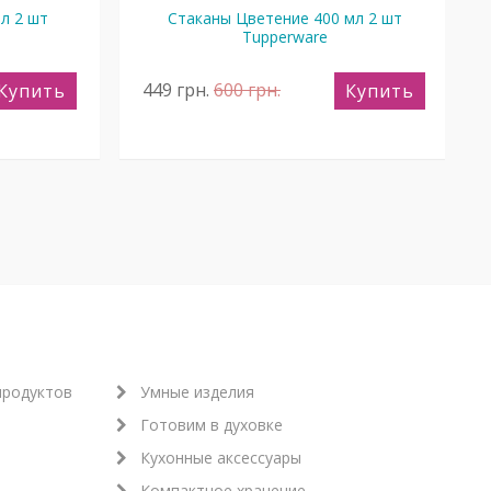
л 2 шт
Стаканы Цветение 400 мл 2 шт
Tupperware
449
грн.
600
грн.
Купить
Купить
продуктов
Умные изделия
Готовим в духовке
Кухонные аксессуары
Компактное хранение