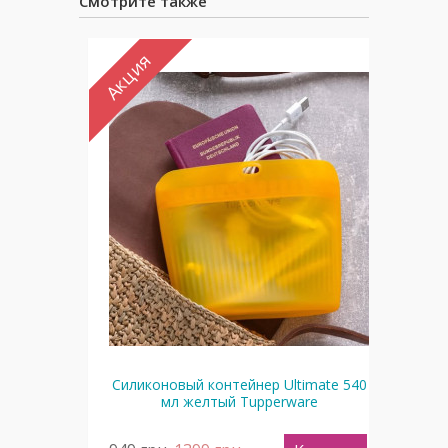
Смотрите также
Акция
Ак
рм"
Силиконовый контейнер Ultimate 540
З
мл желтый Tupperware