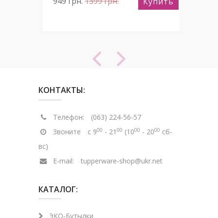
949
грн.
1399
грн.
99
пить
Купить
КОНТАКТЫ:
Телефон:
(063) 224-56-57
00
00
00
00
Звоните
с 9
- 21
(10
- 20
сб-
вс)
E-mail:
tupperware-shop@ukr.net
КАТАЛОГ:
ЭКО-Бутылки