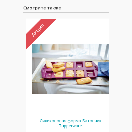
Смотрите также
Акция
Ак
лтый
Силиконовая форма Батончик
Tupperware