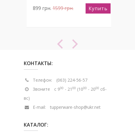
899
грн.
1599
грн.
89
пить
Купить
КОНТАКТЫ:
Телефон:
(063) 224-56-57
00
00
00
00
Звоните
с 9
- 21
(10
- 20
сб-
вс)
E-mail:
tupperware-shop@ukr.net
КАТАЛОГ: