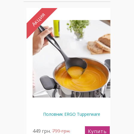
Акция
Ак
Половник ERGO Tupperware
П
449
грн.
799
грн.
39
пить
Купить