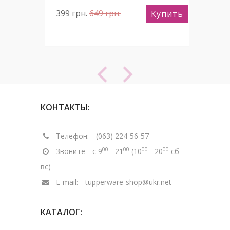
399
грн.
649
грн.
39
пить
Купить
КОНТАКТЫ:
Телефон:
(063) 224-56-57
00
00
00
00
Звоните
с 9
- 21
(10
- 20
сб-
вс)
E-mail:
tupperware-shop@ukr.net
КАТАЛОГ: