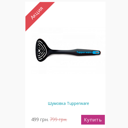
Акция
Ак
Ло
erware
Шумовка Tupperware
499
грн.
799
грн.
49
пить
Купить