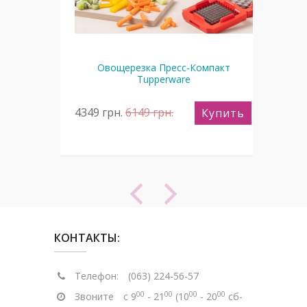
Овощерезка Пресс-Компакт
perware
Tupperware
4349
грн.
6149
грн.
37
пить
Купить
КОНТАКТЫ:
Телефон:
(063) 224-56-57
00
00
00
00
Звоните
с 9
- 21
(10
- 20
сб-