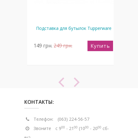
ware
Подставка для бутылок Tupperware
149
грн.
249
грн.
24
пить
Купить
КОНТАКТЫ:
Телефон:
(063) 224-56-57
00
00
00
00
Звоните
с 9
- 21
(10
- 20
сб-
вс)