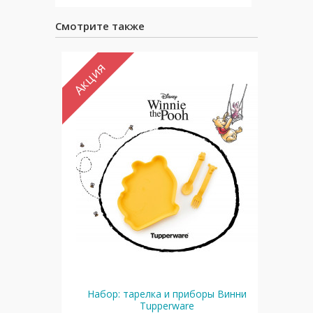
Смотрите также
Акция
Ак
are 350
Набор: тарелка и приборы Винни
Tupperware