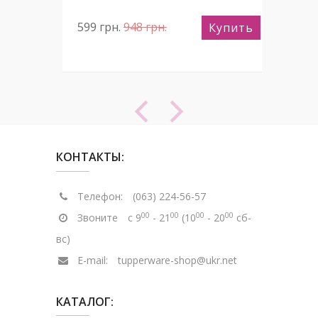
599
грн.
948
грн.
34
пить
Купить
КОНТАКТЫ:
Телефон:
(063) 224-56-57
00
00
00
00
Звоните
с 9
- 21
(10
- 20
сб-
вс)
E-mail:
tupperware-shop@ukr.net
КАТАЛОГ: